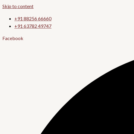
Skip to content
+91 88256 66660
+91 63782 49747
Facebook